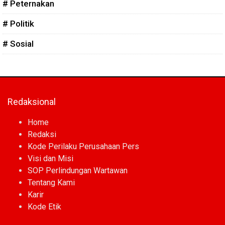
# Peternakan
# Politik
# Sosial
Redaksional
Home
Redaksi
Kode Perilaku Perusahaan Pers
Visi dan Misi
SOP Perlindungan Wartawan
Tentang Kami
Karir
Kode Etik