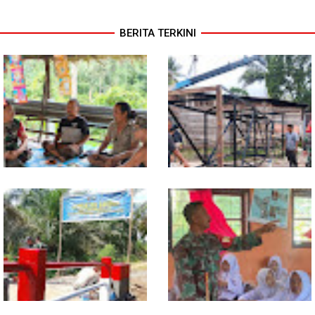
BERITA TERKINI
Warung Kopi Jadi Ruang
Program TNI AD Manunggal Air
Komsos, Babinsa Ajak Warga
Masuki Tahap Pendirian Tower
Jaga Keamanan Lingkungan
Polytank di Simpang Kiri