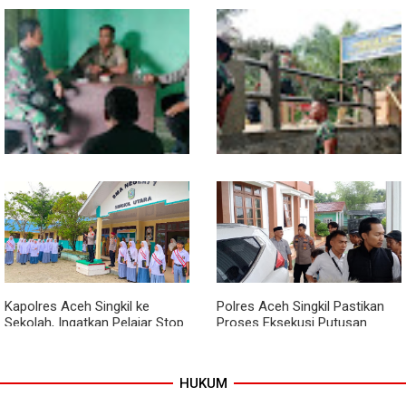
Sentuhan Akhir Jembatan
Babinsa Tanamkan Nilai
Garuda Dikebut, Kodim 0118
Pancasila dan Cinta Tanah Air
Optimistis Tepat Waktu
kepada Siswa SMP
Babinsa dan Bhabinkamtibmas
Kodim 0118 Kebut Tahap Akhir
Kompak Gaungkan Gerakan
Jembatan Garuda, Pengecoran
Kibarkan Merah Putih
Kepala Jembatan Terus
Berjalan
Kapolres Aceh Singkil ke
Polres Aceh Singkil Pastikan
Sekolah, Ingatkan Pelajar Stop
Proses Eksekusi Putusan
Bullying, Tolak Narkoba
Pengadilan Berjalan Aman
HUKUM