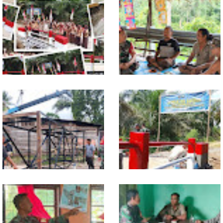
Babinsa Dampingi Petani
Tuntas Dibangun, Jembatan
Rawat Cabai, Dukung
Garuda Perkuat Konektivitas
Ketahanan Pangan
Teladan Baru–Kuala Kepeng
TNI dan Warga Tuntaskan
Warung Kopi Jadi Ruang
Jembatan Garuda, Akses
Komsos, Babinsa Ajak Warga
Ekonomi Kian Terbuka
Jaga Keamanan Lingkungan
Program TNI AD Manunggal Air
Sentuhan Akhir Jembatan
Masuki Tahap Pendirian Tower
Garuda Dikebut, Kodim 0118
Polytank di Simpang Kiri
Optimistis Tepat Waktu