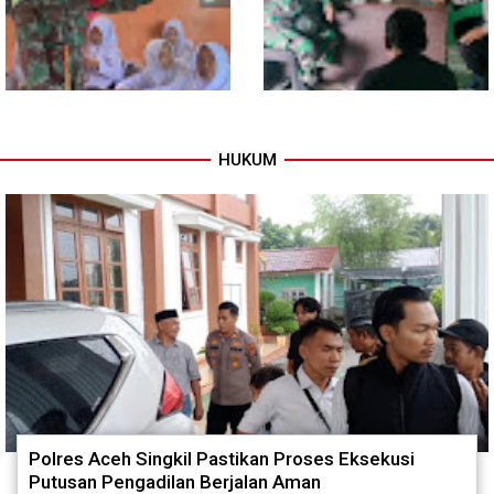
HUKUM
Babinsa Tanamkan Nilai
Babinsa dan Bhabinkamtibmas
Pancasila dan Cinta Tanah Air
Kompak Gaungkan Gerakan
kepada Siswa SMP
Kibarkan Merah Putih
Polres Aceh Singkil Pastikan Proses Eksekusi
Putusan Pengadilan Berjalan Aman