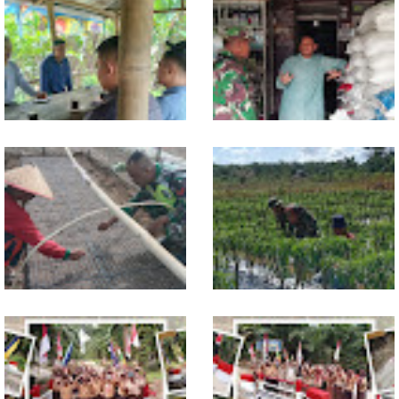
Jelang Seleksi Komcad, Plh.
Komsos dengan Pedagang,
Pasiter Kodim
Babinsa Rundeng Cek
0118/Subulussalam Bekali
Ketersediaan Pupuk bagi
Pemuda dengan Motivasi
Petani
Dukung Petani, Babinsa Turun
Babinsa Dampingi Petani
Langsung Semai Bibit
Rawat Cabai, Dukung
Semangka di Sikalondang
Ketahanan Pangan