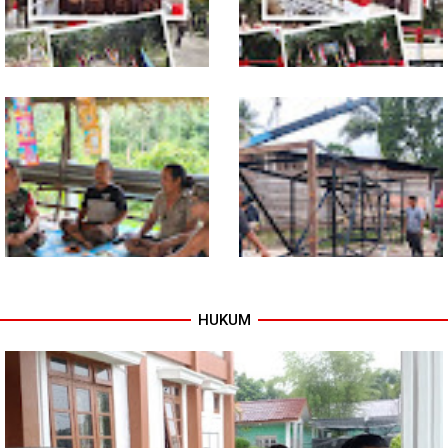
Tuntas Dibangun, Jembatan
TNI dan Warga Tuntaskan
Garuda Perkuat Konektivitas
Jembatan Garuda, Akses
Teladan Baru–Kuala Kepeng
Ekonomi Kian Terbuka
HUKUM
Warung Kopi Jadi Ruang
Program TNI AD Manunggal Air
Komsos, Babinsa Ajak Warga
Masuki Tahap Pendirian Tower
Jaga Keamanan Lingkungan
Polytank di Simpang Kiri