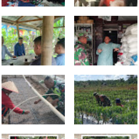
Dari Pasar Mingguan, Babinsa
Babinsa Ajak Warga Bergerak,
Pantau Sembako dan Jaga
Penampungan Air Masjid Al
Kondusivitas Wilayah
Hikmah Dibersihkan
Jelang Seleksi Komcad, Plh.
Komsos dengan Pedagang,
Pasiter Kodim
Babinsa Rundeng Cek
0118/Subulussalam Bekali
Ketersediaan Pupuk bagi
Pemuda dengan Motivasi
Petani