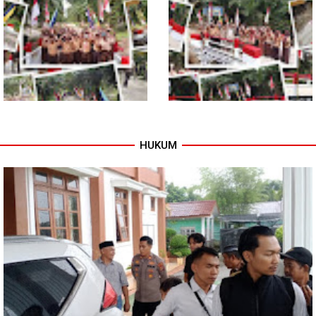
Dukung Petani, Babinsa Turun
Babinsa Dampingi Petani
Langsung Semai Bibit
Rawat Cabai, Dukung
Semangka di Sikalondang
Ketahanan Pangan
HUKUM
Tuntas Dibangun, Jembatan
TNI dan Warga Tuntaskan
Garuda Perkuat Konektivitas
Jembatan Garuda, Akses
Teladan Baru–Kuala Kepeng
Ekonomi Kian Terbuka