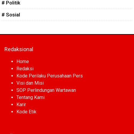
# Politik
# Sosial
Redaksional
Home
Redaksi
Kode Perilaku Perusahaan Pers
Visi dan Misi
SOP Perlindungan Wartawan
Tentang Kami
Karir
Kode Etik