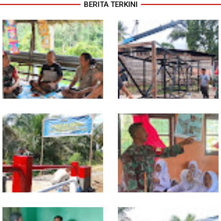
BERITA TERKINI
Warung Kopi Jadi Ruang
Program TNI AD Manunggal Air
Komsos, Babinsa Ajak Warga
Masuki Tahap Pendirian Tower
Jaga Keamanan Lingkungan
Polytank di Simpang Kiri