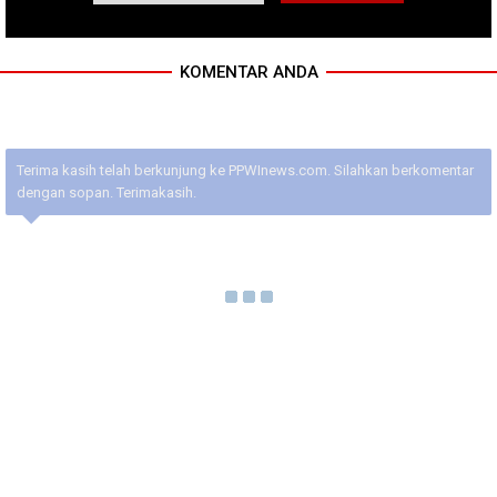
KOMENTAR ANDA
Terima kasih telah berkunjung ke PPWInews.com. Silahkan berkomentar
dengan sopan. Terimakasih.