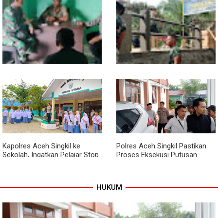
Sentuhan Akhir Jembatan
Babinsa Tanamkan Nilai
Garuda Dikebut, Kodim 0118
Pancasila dan Cinta Tanah Air
Optimistis Tepat Waktu
kepada Siswa SMP
Babinsa dan Bhabinkamtibmas
Kodim 0118 Kebut Tahap Akhir
Kompak Gaungkan Gerakan
Jembatan Garuda, Pengecoran
Kibarkan Merah Putih
Kepala Jembatan Terus
Berjalan
Kapolres Aceh Singkil ke
Polres Aceh Singkil Pastikan
Sekolah, Ingatkan Pelajar Stop
Proses Eksekusi Putusan
Bullying, Tolak Narkoba
Pengadilan Berjalan Aman
HUKUM