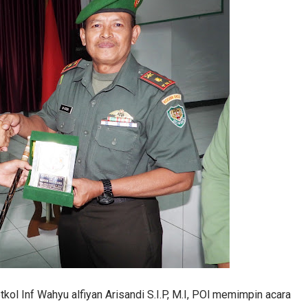
l Inf Wahyu alfiyan Arisandi S.I.P, M.I, POl memimpin acara