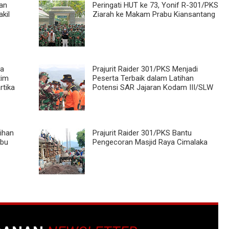
an
Peringati HUT ke 73, Yonif R-301/PKS
kil
Ziarah ke Makam Prabu Kiansantang
oa
Prajurit Raider 301/PKS Menjadi
tim
Peserta Terbaik dalam Latihan
rtika
Potensi SAR Jajaran Kodam III/SLW
tihan
Prajurit Raider 301/PKS Bantu
abu
Pengecoran Masjid Raya Cimalaka