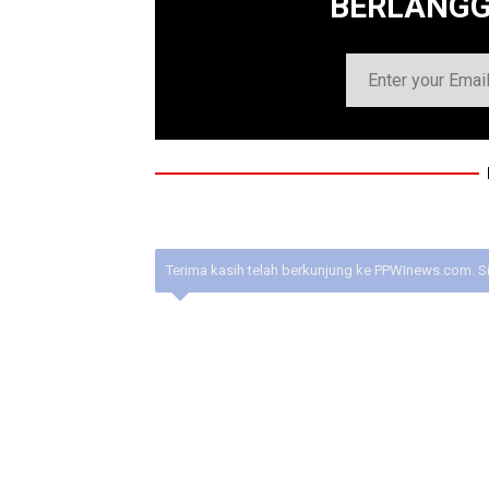
BERLANG
Terima kasih telah berkunjung ke PPWInews.com. S