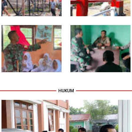
Program TNI AD Manunggal Air
Sentuhan Akhir Jembatan
Masuki Tahap Pendirian Tower
Garuda Dikebut, Kodim 0118
Polytank di Simpang Kiri
Optimistis Tepat Waktu
HUKUM
Babinsa Tanamkan Nilai
Babinsa dan Bhabinkamtibmas
Pancasila dan Cinta Tanah Air
Kompak Gaungkan Gerakan
kepada Siswa SMP
Kibarkan Merah Putih