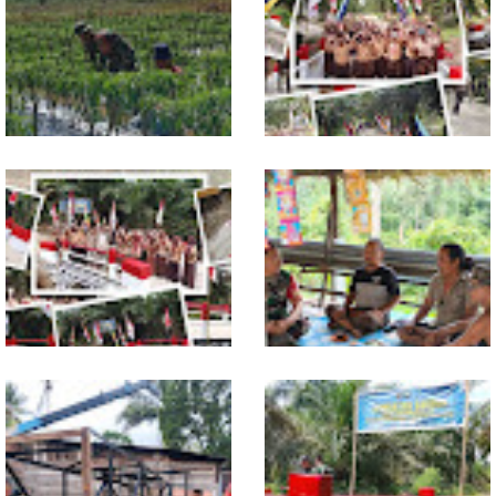
Babinsa Dampingi Petani
Tuntas Dibangun, Jembatan
Rawat Cabai, Dukung
Garuda Perkuat Konektivitas
Ketahanan Pangan
Teladan Baru–Kuala Kepeng
TNI dan Warga Tuntaskan
Warung Kopi Jadi Ruang
Jembatan Garuda, Akses
Komsos, Babinsa Ajak Warga
Ekonomi Kian Terbuka
Jaga Keamanan Lingkungan