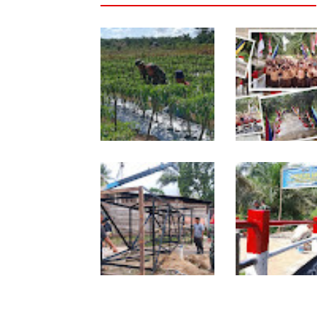
Babinsa Dampingi
Tuntas Dibangun,
Petani Rawat Cabai,
Jembatan Garud
Dukung Ketahanan
Perkuat Konektivi
Pangan
Teladan Baru–Ku
Kepeng
Program TNI AD
Sentuhan Akhir
Manunggal Air Masuki
Jembatan Garud