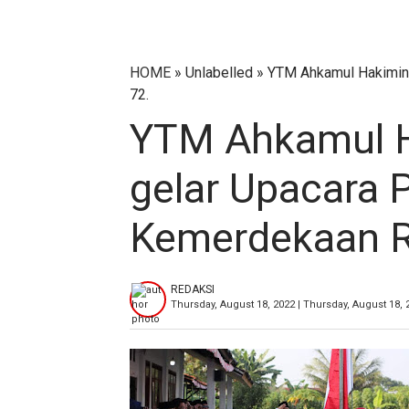
HOME
» Unlabelled » YTM Ahkamul Hakimin 
72.
YTM Ahkamul H
gelar Upacara 
Kemerdekaan RI
REDAKSI
Thursday, August 18, 2022 | Thursday, August 18,