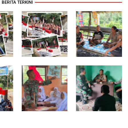
BERITA TERKINI
TNI dan Warga
Warung Kopi Jadi Ruang
a
Tuntaskan Jembatan
Komsos, Babinsa Ajak
tas
Garuda, Akses Ekonomi
Warga Jaga Keamanan
ala
Kian Terbuka
Lingkungan
Babinsa Tanamkan Nilai
Babinsa dan
a
Pancasila dan Cinta
Bhabinkamtibmas