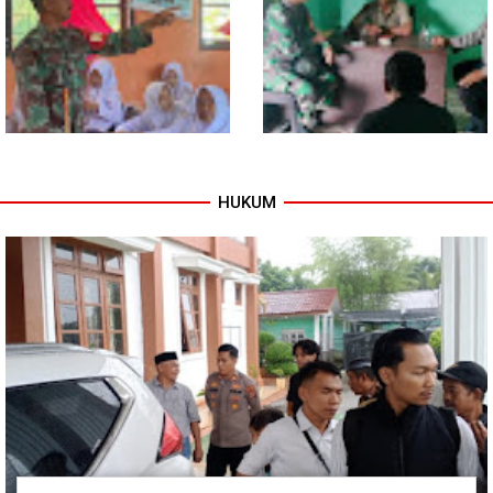
Program TNI AD Manunggal Air
Sentuhan Akhir Jembatan
Masuki Tahap Pendirian Tower
Garuda Dikebut, Kodim 0118
Polytank di Simpang Kiri
Optimistis Tepat Waktu
HUKUM
Babinsa Tanamkan Nilai
Babinsa dan Bhabinkamtibmas
Pancasila dan Cinta Tanah Air
Kompak Gaungkan Gerakan
kepada Siswa SMP
Kibarkan Merah Putih