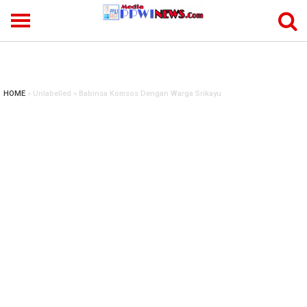
-->
HOME
» Unlabelled » Babinsa Komsos Dengan Warga Srikayu