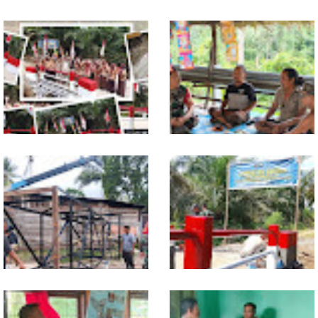
Babinsa Dampingi Petani
Tuntas Dibangun, Jembatan
Rawat Cabai, Dukung
Garuda Perkuat Konektivitas
Ketahanan Pangan
Teladan Baru–Kuala Kepeng
TNI dan Warga Tuntaskan
Warung Kopi Jadi Ruang
Jembatan Garuda, Akses
Komsos, Babinsa Ajak Warga
Ekonomi Kian Terbuka
Jaga Keamanan Lingkungan