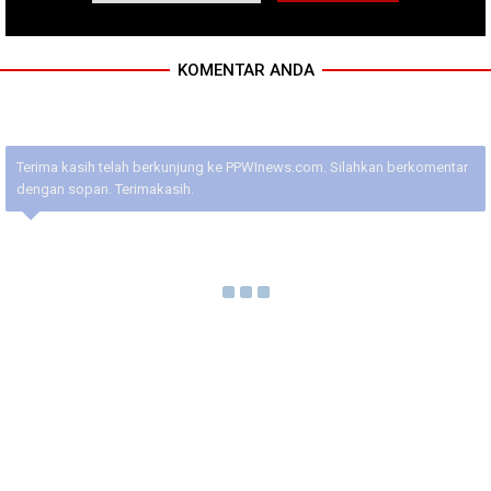
KOMENTAR ANDA
Terima kasih telah berkunjung ke PPWInews.com. Silahkan berkomentar
dengan sopan. Terimakasih.