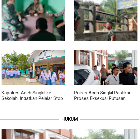
Sentuhan Akhir Jembatan
Babinsa Tanamkan Nilai
Garuda Dikebut, Kodim 0118
Pancasila dan Cinta Tanah Air
Optimistis Tepat Waktu
kepada Siswa SMP
Babinsa dan Bhabinkamtibmas
Kodim 0118 Kebut Tahap Akhir
Kompak Gaungkan Gerakan
Jembatan Garuda, Pengecoran
Kibarkan Merah Putih
Kepala Jembatan Terus
Berjalan
Kapolres Aceh Singkil ke
Polres Aceh Singkil Pastikan
Sekolah, Ingatkan Pelajar Stop
Proses Eksekusi Putusan
Bullying, Tolak Narkoba
Pengadilan Berjalan Aman
HUKUM