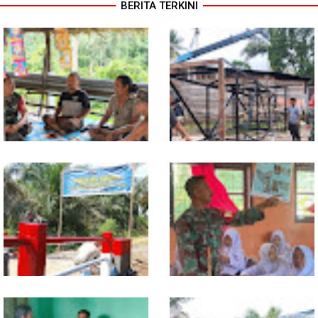
BERITA TERKINI
Warung Kopi Jadi Ruang
Program TNI AD Manunggal Air
Komsos, Babinsa Ajak Warga
Masuki Tahap Pendirian Tower
Jaga Keamanan Lingkungan
Polytank di Simpang Kiri