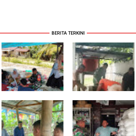
BERITA TERKINI
Dari Pasar Mingguan, Babinsa
Babinsa Ajak Warga Bergerak,
Pantau Sembako dan Jaga
Penampungan Air Masjid Al
Kondusivitas Wilayah
Hikmah Dibersihkan