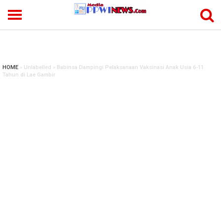
-->
HOME
» Unlabelled » Babinsa Dampingi Pelaksanaan Vaksinasi Anak Usia 6-11
Tahun di Lae Gambir