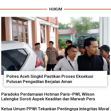
HUKUM
Tuntas Dibangun, Jembatan
TNI dan Warga Tuntaskan
Garuda Perkuat Konektivitas
Jembatan Garuda, Akses
Teladan Baru–Kuala Kepeng
Ekonomi Kian Terbuka
Polres Aceh Singkil Pastikan Proses Eksekusi
Putusan Pengadilan Berjalan Aman
Paradoks Perdamaian Hotman Paris–PWI, Wilson
Lalengke Soroti Aspek Keadilan dan Marwah Pers
Ketua Umum PPWI Tekankan Pentingnya Integritas Moral