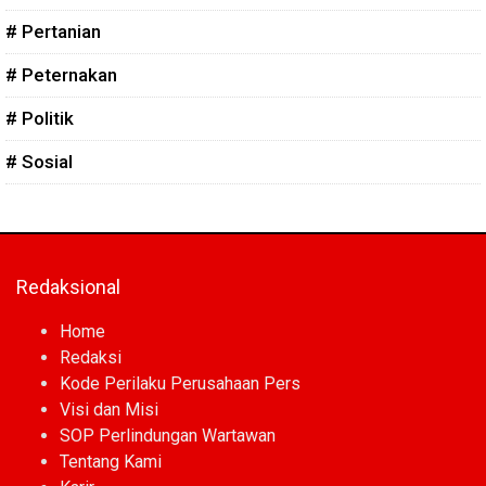
# Pertanian
# Peternakan
# Politik
# Sosial
Redaksional
Home
Redaksi
Kode Perilaku Perusahaan Pers
Visi dan Misi
SOP Perlindungan Wartawan
Tentang Kami