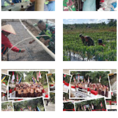
Jelang Seleksi Komcad, Plh.
Komsos dengan Pedagang,
Pasiter Kodim
Babinsa Rundeng Cek
0118/Subulussalam Bekali
Ketersediaan Pupuk bagi
Pemuda dengan Motivasi
Petani
Dukung Petani, Babinsa Turun
Babinsa Dampingi Petani
Langsung Semai Bibit
Rawat Cabai, Dukung
Semangka di Sikalondang
Ketahanan Pangan