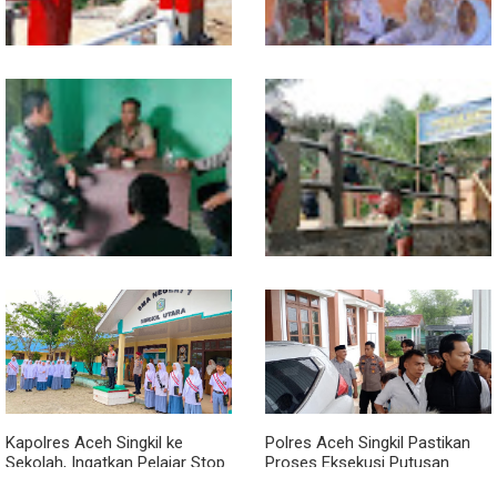
Sentuhan Akhir Jembatan
Babinsa Tanamkan Nilai
Garuda Dikebut, Kodim 0118
Pancasila dan Cinta Tanah Air
Optimistis Tepat Waktu
kepada Siswa SMP
Babinsa dan Bhabinkamtibmas
Kodim 0118 Kebut Tahap Akhir
Kompak Gaungkan Gerakan
Jembatan Garuda, Pengecoran
Kibarkan Merah Putih
Kepala Jembatan Terus
Berjalan
Kapolres Aceh Singkil ke
Polres Aceh Singkil Pastikan
Sekolah, Ingatkan Pelajar Stop
Proses Eksekusi Putusan
Bullying, Tolak Narkoba
Pengadilan Berjalan Aman