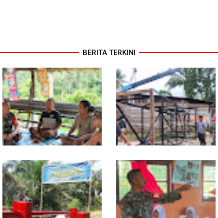
BERITA TERKINI
Warung Kopi Jadi Ruang
Program TNI AD Manunggal Air
Komsos, Babinsa Ajak Warga
Masuki Tahap Pendirian Tower
Jaga Keamanan Lingkungan
Polytank di Simpang Kiri