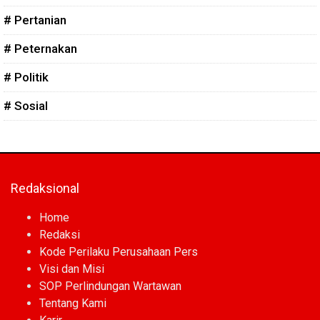
# Pertanian
# Peternakan
# Politik
# Sosial
Redaksional
Home
Redaksi
Kode Perilaku Perusahaan Pers
Visi dan Misi
SOP Perlindungan Wartawan
Tentang Kami