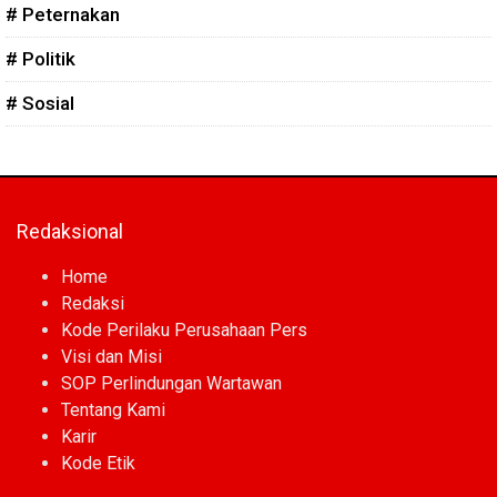
# Peternakan
# Politik
# Sosial
Redaksional
Home
Redaksi
Kode Perilaku Perusahaan Pers
Visi dan Misi
SOP Perlindungan Wartawan
Tentang Kami
Karir
Kode Etik