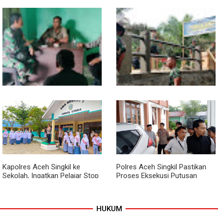
Sentuhan Akhir Jembatan
Babinsa Tanamkan Nilai
Garuda Dikebut, Kodim 0118
Pancasila dan Cinta Tanah Air
Optimistis Tepat Waktu
kepada Siswa SMP
Babinsa dan Bhabinkamtibmas
Kodim 0118 Kebut Tahap Akhir
Kompak Gaungkan Gerakan
Jembatan Garuda, Pengecoran
Kibarkan Merah Putih
Kepala Jembatan Terus
Berjalan
Kapolres Aceh Singkil ke
Polres Aceh Singkil Pastikan
Sekolah, Ingatkan Pelajar Stop
Proses Eksekusi Putusan
Bullying, Tolak Narkoba
Pengadilan Berjalan Aman
HUKUM