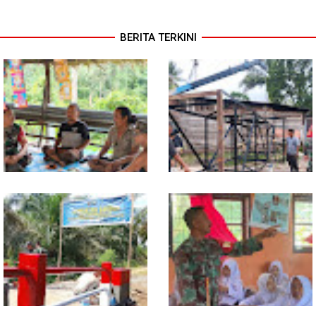
BERITA TERKINI
Warung Kopi Jadi Ruang
Program TNI AD Manunggal Air
Komsos, Babinsa Ajak Warga
Masuki Tahap Pendirian Tower
Jaga Keamanan Lingkungan
Polytank di Simpang Kiri