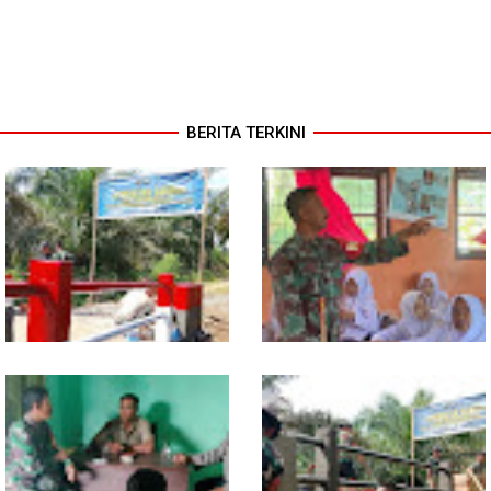
BERITA TERKINI
Sentuhan Akhir Jembatan
Babinsa Tanamkan Nilai
Garuda Dikebut, Kodim 0118
Pancasila dan Cinta Tanah Air
Optimistis Tepat Waktu
kepada Siswa SMP