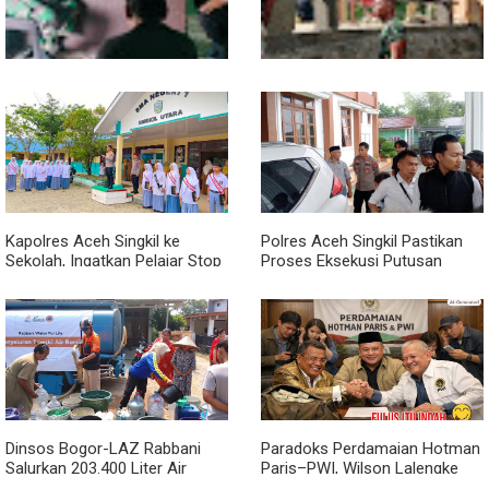
Babinsa dan Bhabinkamtibmas
Kodim 0118 Kebut Tahap Akhir
Kompak Gaungkan Gerakan
Jembatan Garuda, Pengecoran
Kibarkan Merah Putih
Kepala Jembatan Terus
Berjalan
Kapolres Aceh Singkil ke
Polres Aceh Singkil Pastikan
Sekolah, Ingatkan Pelajar Stop
Proses Eksekusi Putusan
Bullying, Tolak Narkoba
Pengadilan Berjalan Aman
Dinsos Bogor-LAZ Rabbani
Paradoks Perdamaian Hotman
Salurkan 203.400 Liter Air
Paris–PWI, Wilson Lalengke
Bersih untuk Warga Terdampak
Soroti Aspek Keadilan dan