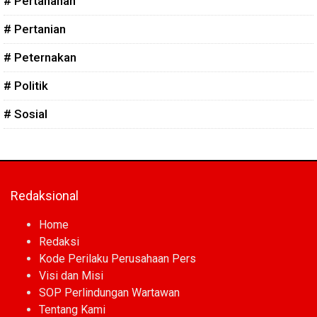
# Pertahanan
# Pertanian
# Peternakan
# Politik
# Sosial
Redaksional
Home
Redaksi
Kode Perilaku Perusahaan Pers
Visi dan Misi
SOP Perlindungan Wartawan
Tentang Kami