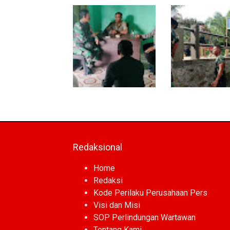
Warung Kopi Jadi Ruang
Program TNI AD
Komsos, Babinsa Ajak
Manunggal Air Ma
Warga Jaga Keamanan
Tahap Pendirian 
Lingkungan
Polytank di Simpa
Babinsa dan
Kodim 0118 Kebu
Bhabinkamtibmas
Tahap Akhir Jem
Kompak Gaungkan
Garuda, Pengeco
Gerakan Kibarkan Merah
Kepala Jembatan
Putih
Berjalan
Redaksional
Home
Redaksi
Kode Perilaku Perusahaan Pers
Visi dan Misi
SOP Perlindungan Wartawan
Tentang Kami