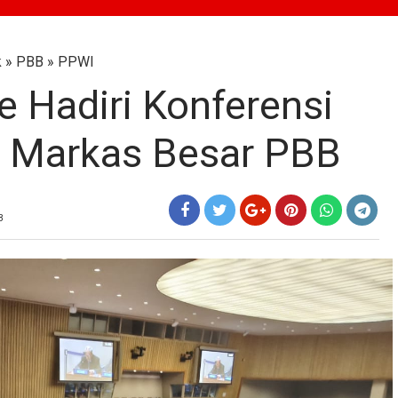
k
»
PBB
»
PPWI
e Hadiri Konferensi
di Markas Besar PBB
B