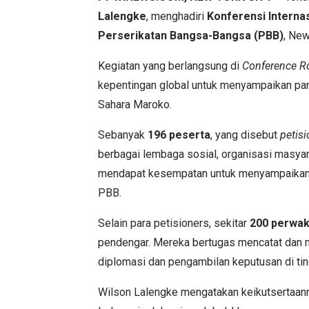
Lalengke
, menghadiri
Konferensi Interna
Perserikatan Bangsa-Bangsa (PBB)
, New
Kegiatan yang berlangsung di
Conference 
kepentingan global untuk menyampaikan pan
Sahara Maroko.
Sebanyak
196 peserta
, yang disebut
petisi
berbagai lembaga sosial, organisasi masyarak
mendapat kesempatan untuk menyampaikan p
PBB.
Selain para petisioners, sekitar
200 perwak
pendengar. Mereka bertugas mencatat dan 
diplomasi dan pengambilan keputusan di ting
Wilson Lalengke mengatakan keikutsertaann