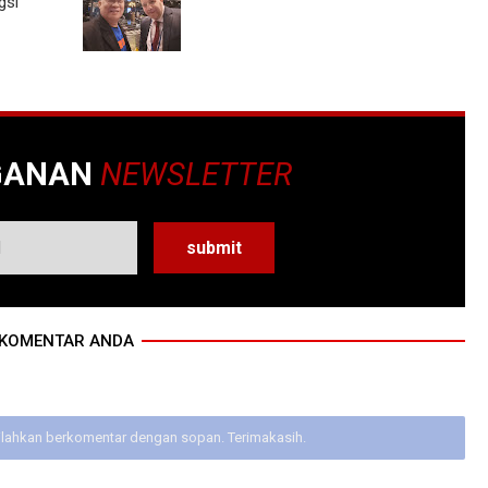
gsi
GANAN
NEWSLETTER
KOMENTAR ANDA
ilahkan berkomentar dengan sopan. Terimakasih.