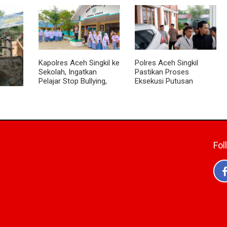
Sentuhan Akhir
Babinsa Tanamkan Nilai
suki
Jembatan Garuda
Pancasila dan Cinta
Tower
Dikebut, Kodim 0118
Tanah Air kepada Siswa
ng Kiri
Optimistis Tepat Waktu
SMP
Kapolres Aceh Singkil ke
Polres Aceh Singkil
Sekolah, Ingatkan
Pastikan Proses
Pelajar Stop Bullying,
Eksekusi Putusan
Tolak Narkoba
Pengadilan Berjalan
Aman
t
batan
ran
 Terus
Fol