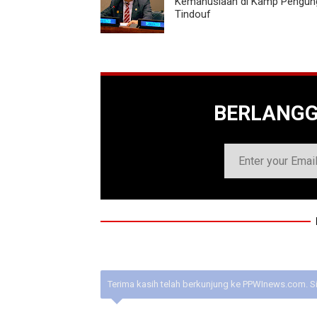
Kemanusiaan di Kamp Pengun
Tindouf
BERLANG
Terima kasih telah berkunjung ke PPWInews.com. S