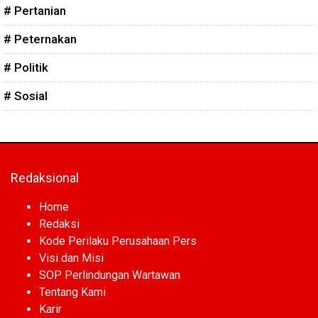
# Pertanian
# Peternakan
# Politik
# Sosial
Redaksional
Home
Redaksi
Kode Perilaku Perusahaan Pers
Visi dan Misi
SOP Perlindungan Wartawan
Tentang Kami
Karir