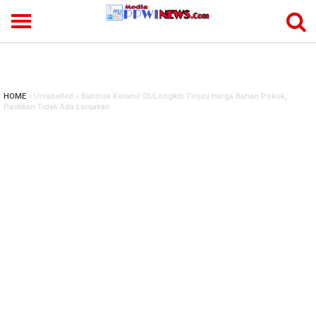
-->
HOME
» Unlabelled » Babinsa Koramil 03/Longkib Tinjau Harga Bahan Pokok,
Pastikan Tidak Ada Lonjakan