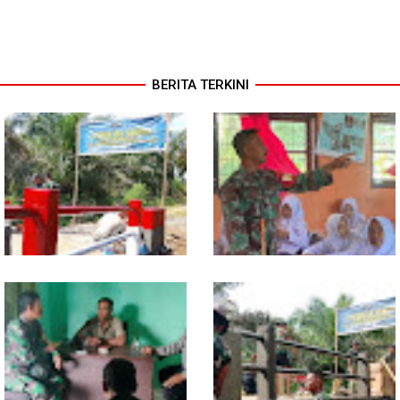
BERITA TERKINI
Sentuhan Akhir Jembatan
Babinsa Tanamkan Nilai
Garuda Dikebut, Kodim 0118
Pancasila dan Cinta Tanah Air
Optimistis Tepat Waktu
kepada Siswa SMP