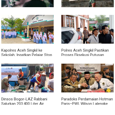
Babinsa dan Bhabinkamtibmas
Kodim 0118 Kebut Tahap Akhir
Kompak Gaungkan Gerakan
Jembatan Garuda, Pengecoran
Kibarkan Merah Putih
Kepala Jembatan Terus
Berjalan
Kapolres Aceh Singkil ke
Polres Aceh Singkil Pastikan
Sekolah, Ingatkan Pelajar Stop
Proses Eksekusi Putusan
Bullying, Tolak Narkoba
Pengadilan Berjalan Aman
Dinsos Bogor-LAZ Rabbani
Paradoks Perdamaian Hotman
Salurkan 203.400 Liter Air
Paris–PWI, Wilson Lalengke
Bersih untuk Warga Terdampak
Soroti Aspek Keadilan dan
Kekeringan
Marwah Pers