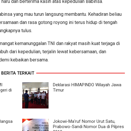
k haru dan berterima kasih atas kepedulian Babinsa.
abinsa yang mau turun langsung membantu. Kehadiran beliau
amaan dan rasa gotong royong ini terus hidup di tengah
ungkapnya tulus.
emangat kemanunggalan TNI dan rakyat masih kuat terjaga di
h dari kepedulian, terjalin lewat kebersamaan, dan
demi kebaikan bersama.
BERITA TERKAIT
MI
Deklarasi HIMAPINDO Wilayah Jawa
geri di
Timur
Bangsa
Jokowi-Ma'ruf Nomor Urut Satu,
Prabowo-Sandi Nomor Dua di Pilpres