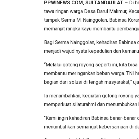
PPWINEWS.COM
, SULTANDAULAT
– Di b
tawa ringan warga Desa Darul Makmur, Keca
tampak Serma M. Nainggolan, Babinsa Kora
memanjat rangka kayu membantu pembanguna
Bagi Serma Nainggolan, kehadiran Babinsa d
menjadi wujud nyata kepedulian dan kemanu
“Melalui gotong royong seperti ini, kita 
membantu meringankan beban warga. TNI had
bagian dari solusi di tengah masyarakat,” u
Ia menambahkan, kegiatan gotong royong ya
memperkuat silaturahmi dan menumbuhkan k
“Kami ingin kehadiran Babinsa benar-benar
menumbuhkan semangat kebersamaan di des