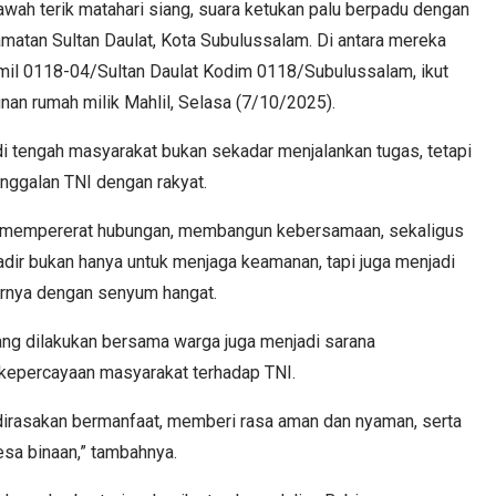
awah terik matahari siang, suara ketukan palu berpadu dengan
matan Sultan Daulat, Kota Subulussalam. Di antara mereka
mil 0118-04/Sultan Daulat Kodim 0118/Subulussalam, ikut
n rumah milik Mahlil, Selasa (7/10/2025).
i tengah masyarakat bukan sekadar menjalankan tugas, tetapi
nggalan TNI dengan rakyat.
bisa mempererat hubungan, membangun kebersamaan, sekaligus
ir bukan hanya untuk menjaga keamanan, tapi juga menjadi
jarnya dengan senyum hangat.
ng dilakukan bersama warga juga menjadi sarana
epercayaan masyarakat terhadap TNI.
 dirasakan bermanfaat, memberi rasa aman dan nyaman, serta
a binaan,” tambahnya.