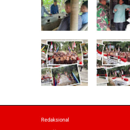
Jelang Seleksi Komcad,
Komsos dengan
Plh. Pasiter Kodim
Pedagang, Babin
0118/Subulussalam
Rundeng Cek
Bekali Pemuda dengan
Ketersediaan Pu
Motivasi
bagi Petani
Tuntas Dibangun,
TNI dan Warga
Jembatan Garuda
Tuntaskan Jemba
Perkuat Konektivitas
Garuda, Akses E
Teladan Baru–Kuala
Kian Terbuka
Kepeng
Redaksional