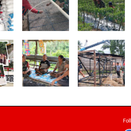
Dukung Petani, Babinsa
Babinsa Dampingi
sa
Turun Langsung Semai
Petani Rawat Cabai,
Bibit Semangka di
Dukung Ketahanan
puk
Sikalondang
Pangan
Warung Kopi Jadi Ruang
Program TNI AD
tan
Komsos, Babinsa Ajak
Manunggal Air Masuki
konomi
Warga Jaga Keamanan
Tahap Pendirian Tower
Lingkungan
Polytank di Simpang Kiri
Fol