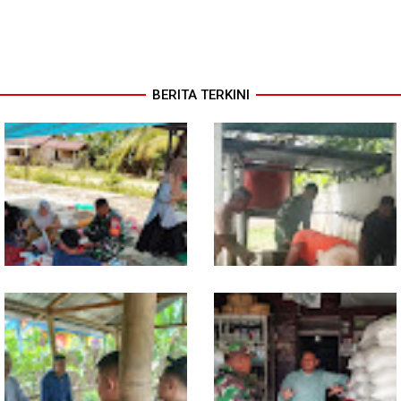
BERITA TERKINI
Dari Pasar Mingguan, Babinsa
Babinsa Ajak Warga Bergerak,
Pantau Sembako dan Jaga
Penampungan Air Masjid Al
Kondusivitas Wilayah
Hikmah Dibersihkan