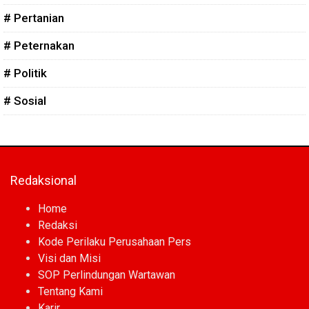
# Pertanian
# Peternakan
# Politik
# Sosial
Redaksional
Home
Redaksi
Kode Perilaku Perusahaan Pers
Visi dan Misi
SOP Perlindungan Wartawan
Tentang Kami
Karir