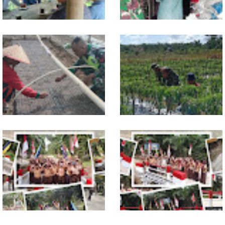
Jelang Seleksi Komcad, Plh.
Komsos dengan Pedagang,
Pasiter Kodim
Babinsa Rundeng Cek
0118/Subulussalam Bekali
Ketersediaan Pupuk bagi
Pemuda dengan Motivasi
Petani
Dukung Petani, Babinsa Turun
Babinsa Dampingi Petani
Langsung Semai Bibit
Rawat Cabai, Dukung
Semangka di Sikalondang
Ketahanan Pangan