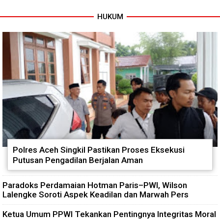
HUKUM
Tuntas Dibangun, Jembatan
TNI dan Warga Tuntaskan
Garuda Perkuat Konektivitas
Jembatan Garuda, Akses
Teladan Baru–Kuala Kepeng
Ekonomi Kian Terbuka
Polres Aceh Singkil Pastikan Proses Eksekusi
Putusan Pengadilan Berjalan Aman
Paradoks Perdamaian Hotman Paris–PWI, Wilson
Lalengke Soroti Aspek Keadilan dan Marwah Pers
Ketua Umum PPWI Tekankan Pentingnya Integritas Moral