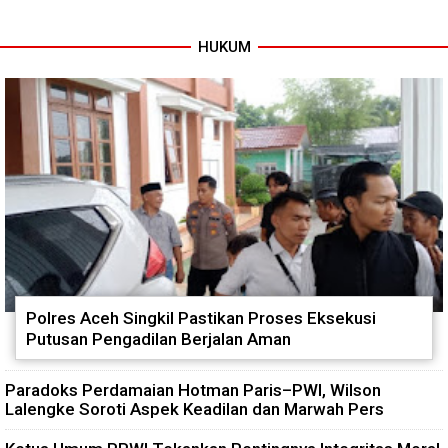
HUKUM
Warung Kopi Jadi Ruang
Program TNI AD Manunggal Air
Komsos, Babinsa Ajak Warga
Masuki Tahap Pendirian Tower
Jaga Keamanan Lingkungan
Polytank di Simpang Kiri
Polres Aceh Singkil Pastikan Proses Eksekusi
Putusan Pengadilan Berjalan Aman
Paradoks Perdamaian Hotman Paris–PWI, Wilson
Lalengke Soroti Aspek Keadilan dan Marwah Pers