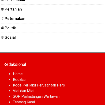
# Pertanian
# Peternakan
# Politik
# Sosial
Redaksional
Home
Redaksi
Kode Perilaku Perusahaan Pers
Visi dan Misi
SOP Perlindungan Wartawan
Tentang Kami