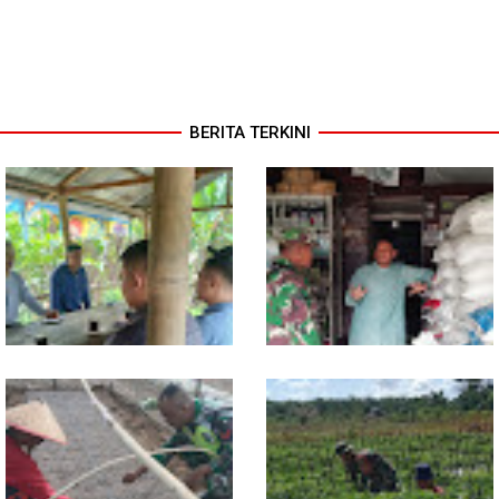
BERITA TERKINI
Jelang Seleksi Komcad, Plh.
Komsos dengan Pedagang,
Pasiter Kodim
Babinsa Rundeng Cek
0118/Subulussalam Bekali
Ketersediaan Pupuk bagi
Pemuda dengan Motivasi
Petani