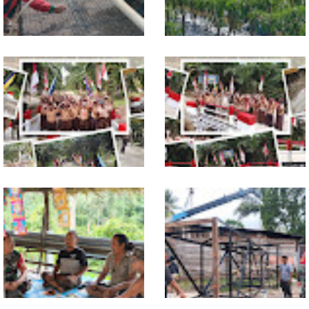
Dukung Petani, Babinsa Turun
Babinsa Dampingi Petani
Langsung Semai Bibit
Rawat Cabai, Dukung
Semangka di Sikalondang
Ketahanan Pangan
Tuntas Dibangun, Jembatan
TNI dan Warga Tuntaskan
Garuda Perkuat Konektivitas
Jembatan Garuda, Akses
Teladan Baru–Kuala Kepeng
Ekonomi Kian Terbuka