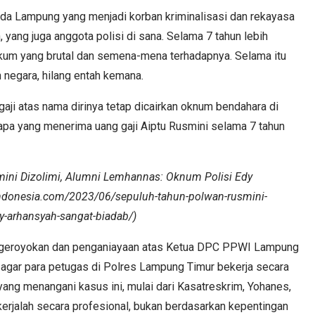
lda Lampung yang menjadi korban kriminalisasi dan rekayasa
 yang juga anggota polisi di sana. Selama 7 tahun lebih
ukum yang brutal dan semena-mena terhadapnya. Selama itu
n negara, hilang entah kemana.
gaji atas nama dirinya tetap dicairkan oknum bendahara di
apa yang menerima uang gaji Aiptu Rusmini selama 7 tahun
ni Dizolimi, Alumni Lemhannas: Oknum Polisi Edy
indonesia.com/2023/06/sepuluh-tahun-polwan-rusmini-
y-arhansyah-sangat-biadab/)
ngeroyokan dan penganiayaan atas Ketua DPC PPWI Lampung
 agar para petugas di Polres Lampung Timur bekerja secara
yang menangani kasus ini, mulai dari Kasatreskrim, Yohanes,
kerjalah secara profesional, bukan berdasarkan kepentingan