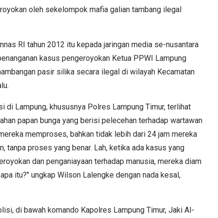
eroyokan oleh sekelompok mafia galian tambang ilegal
nas RI tahun 2012 itu kepada jaringan media se-nusantara
es penanganan kasus pengeroyokan Ketua PPWI Lampung
nambangan pasir silika secara ilegal di wilayah Kecamatan
alu.
i di Lampung, khususnya Polres Lampung Timur, terlihat
bahan papan bunga yang berisi pelecehan terhadap wartawan
 mereka memproses, bahkan tidak lebih dari 24 jam mereka
 tanpa proses yang benar. Lah, ketika ada kasus yang
ngeroyokan dan penganiayaan terhadap manusia, mereka diam
apa itu?" ungkap Wilson Lalengke dengan nada kesal,
polisi, di bawah komando Kapolres Lampung Timur, Jaki Al-