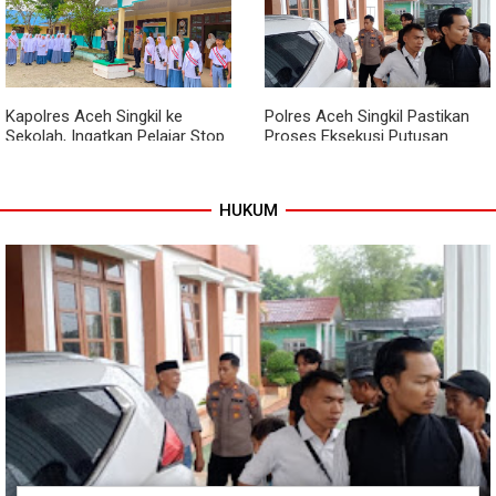
Babinsa dan Bhabinkamtibmas
Kodim 0118 Kebut Tahap Akhir
Kompak Gaungkan Gerakan
Jembatan Garuda, Pengecoran
Kibarkan Merah Putih
Kepala Jembatan Terus
Berjalan
Kapolres Aceh Singkil ke
Polres Aceh Singkil Pastikan
Sekolah, Ingatkan Pelajar Stop
Proses Eksekusi Putusan
Bullying, Tolak Narkoba
Pengadilan Berjalan Aman
HUKUM