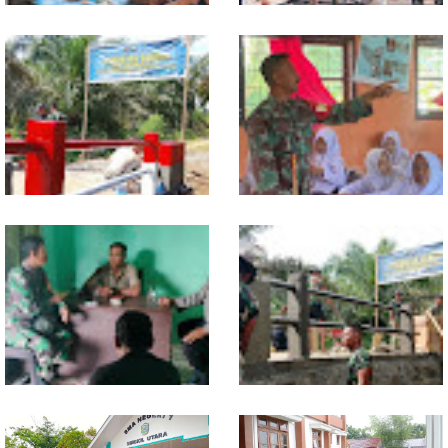
Warung Kopi Jadi Ruang
Program TNI AD Manunggal Air
Komsos, Babinsa Ajak Warga
Masuki Tahap Pendirian Tower
Jaga Keamanan Lingkungan
Polytank di Simpang Kiri
Sentuhan Akhir Jembatan
Babinsa Tanamkan Nilai
Garuda Dikebut, Kodim 0118
Pancasila dan Cinta Tanah Air
Optimistis Tepat Waktu
kepada Siswa SMP